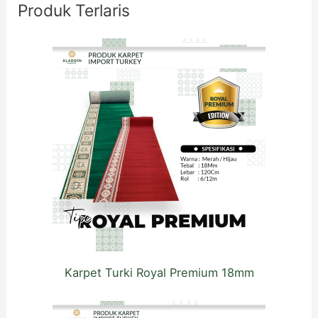
Produk Terlaris
n
t
u
k
:
Karpet Turki Royal Premium 18mm