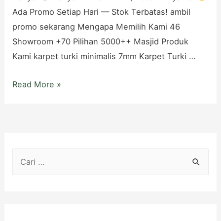
Ada Promo Setiap Hari — Stok Terbatas! ambil
promo sekarang Mengapa Memilih Kami 46
Showroom +70 Pilihan 5000++ Masjid Produk
Kami karpet turki minimalis 7mm Karpet Turki …
Toko
Read More »
Karpet
Masjid
di
Wonogiri
C
Murah
a
Bayar
Setelah
r
Pasang!
i
u