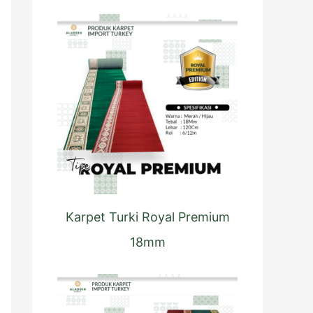
t
u
k
:
Karpet Turki Royal Premium
18mm