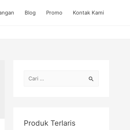
sangan
Blog
Promo
Kontak Kami
C
a
r
i
u
Produk Terlaris
n