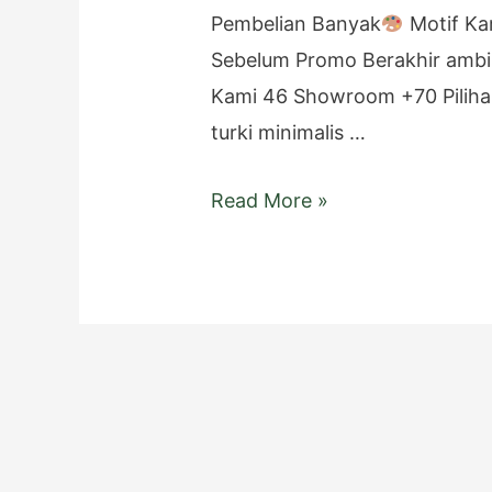
Pembelian Banyak
Motif Ka
Sebelum Promo Berakhir ambi
Kami 46 Showroom +70 Piliha
turki minimalis …
Toko
Read More »
Karpet
Masjid
Makassar
Sulawesi
Selatan
Terpercaya!
Penjualan
Karpet