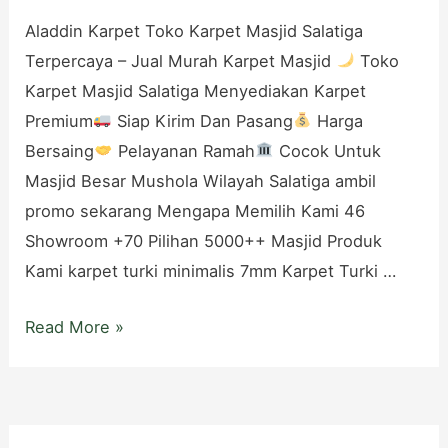
Aladdin Karpet Toko Karpet Masjid Salatiga
Terpercaya – Jual Murah Karpet Masjid
Toko
Karpet Masjid Salatiga Menyediakan Karpet
Premium
Siap Kirim Dan Pasang
Harga
Bersaing
Pelayanan Ramah
Cocok Untuk
Masjid Besar Mushola Wilayah Salatiga ambil
promo sekarang Mengapa Memilih Kami 46
Showroom +70 Pilihan 5000++ Masjid Produk
Kami karpet turki minimalis 7mm Karpet Turki …
Toko
Read More »
Karpet
Masjid
Salatiga
Bergaransi,