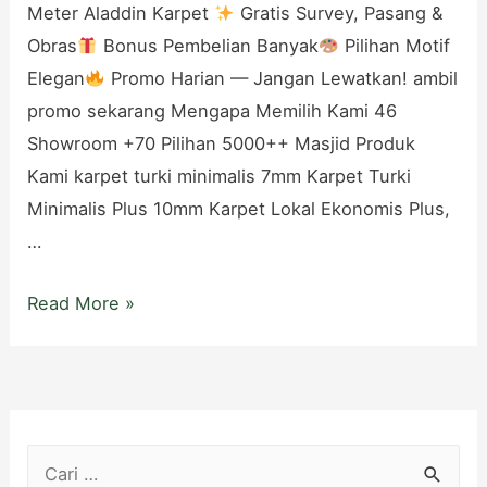
Meter Aladdin Karpet
Gratis Survey, Pasang &
Obras
Bonus Pembelian Banyak
Pilihan Motif
Elegan
Promo Harian — Jangan Lewatkan! ambil
promo sekarang Mengapa Memilih Kami 46
Showroom +70 Pilihan 5000++ Masjid Produk
Kami karpet turki minimalis 7mm Karpet Turki
Minimalis Plus 10mm Karpet Lokal Ekonomis Plus,
…
Toko
Read More »
Karpet
Masjid
di
Kebumen,
C
Toko