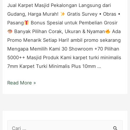
Jual Karpet Masjid Pekalongan Langsung dari
Gudang, Harga Murah!
Gratis Survey • Obras •
Pasang
Bonus Spesial untuk Pembelian Grosir
Banyak Pilihan Corak, Ukuran & Nyaman
Ada
Promo Menarik Setiap Hari! ambil promo sekarang
Mengapa Memilih Kami 30 Showroom +70 Pilihan
5000++ Masjid Produk Kami karpet turki minimalis
7mm Karpet Turki Minimalis Plus 10mm …
Jual
Read More »
Karpet
Masjid
Pekalongan
Harga
C
Murah