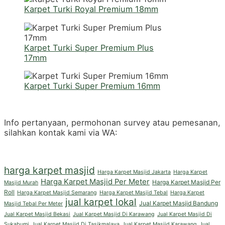
Karpet Turki Royal Premium 18mm
Karpet Turki Super Premium Plus
17mm
Karpet Turki Super Premium 16mm
Info pertanyaan, permohonan survey atau pemesanan,
silahkan kontak kami via WA:
harga karpet masjid
Harga Karpet Masjid Jakarta
Harga Karpet
Harga Karpet Masjid Per Meter
Harga Karpet Masjid Per
Masjid Murah
Roll
Harga Karpet Masjid Semarang
Harga Karpet Masjid Tebal
Harga Karpet
jual karpet lokal
Jual Karpet Masjid Bandung
Masjid Tebal Per Meter
Jual Karpet Masjid Bekasi
Jual Karpet Masjid Di Karawang
Jual Karpet Masjid Di
Sukabumi
Jual Karpet Masjid Di Tasikmalaya
Jual Karpet Masjid Karawang
Jual