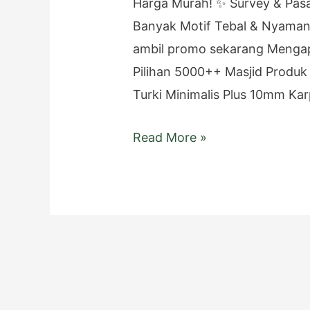
Harga Murah! ✨ Survey & Pas
Banyak Motif Tebal & Nyaman
ambil promo sekarang Menga
Pilihan 5000++ Masjid Produk
Turki Minimalis Plus 10mm Kar
Toko
Read More »
Karpet
Masjid
di
Grobogan,
Toko
Dengan
Layanan