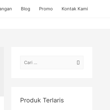
sangan
Blog
Promo
Kontak Kami
C
a
r
i
u
Produk Terlaris
n