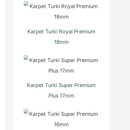
t
u
k
Karpet Turki Royal Premium
:
18mm
Karpet Turki Super Premium
Plus 17mm