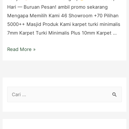
Hari — Buruan Pesan! ambil promo sekarang
Mengapa Memilih Kami 46 Showroom +70 Pilihan
5000++ Masjid Produk Kami karpet turki minimalis
7mm Karpet Turki Minimalis Plus 10mm Karpet …
Toko
Read More »
Karpet
Masjid
di
Boyolali
C
Aladdin
a
Lengkap
Harga
r
Terbaik
i
u