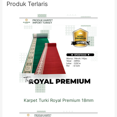
Produk Terlaris
n
t
u
k
:
Karpet Turki Royal Premium 18mm