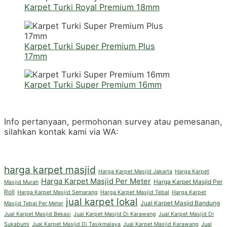
Karpet Turki Royal Premium 18mm
Karpet Turki Super Premium Plus
17mm
Karpet Turki Super Premium 16mm
Info pertanyaan, permohonan survey atau pemesanan,
silahkan kontak kami via WA:
harga karpet masjid
Harga Karpet Masjid Jakarta
Harga Karpet
Harga Karpet Masjid Per Meter
Harga Karpet Masjid Per
Masjid Murah
Roll
Harga Karpet Masjid Semarang
Harga Karpet Masjid Tebal
Harga Karpet
jual karpet lokal
Jual Karpet Masjid Bandung
Masjid Tebal Per Meter
Jual Karpet Masjid Bekasi
Jual Karpet Masjid Di Karawang
Jual Karpet Masjid Di
Sukabumi
Jual Karpet Masjid Di Tasikmalaya
Jual Karpet Masjid Karawang
Jual