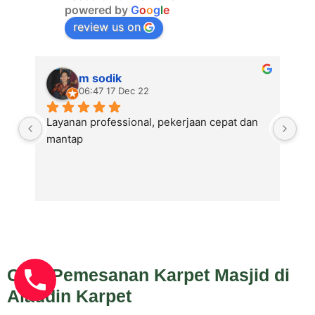
powered by
G
o
o
g
l
e
review us on
m sodik
06:47 17 Dec 22
Layanan professional, pekerjaan cepat dan 
Al
mantap
mu
ka
ba
Al
Cara Pemesanan Karpet Masjid di
Aladdin Karpet