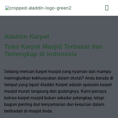
Aladdin Karpet
Toko Karpet Masjid Terbesar dan
Terlengkap di Indonesia
Sedang mencari karpet masjid yang nyaman dan mampu
meningkatkan kekhusyukan dalam sholat? Anda berada di
tempat yang tepat! Aladdin Karpet adalah spesialis karpet
masjid murah langsung dari gudangnya. Kami percaya
bahwa karpet masjid bukan sekadar pelengkap, tetapi
bagian penting dari kenyamanan dan kesucian dalam
beribadah di masjid Anda.